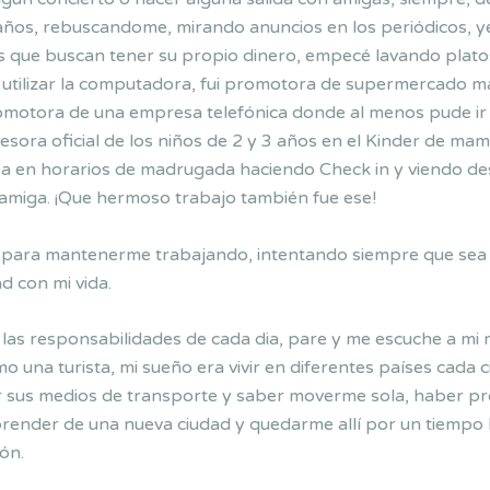
ños, rebuscandome, mirando anuncios en los periódicos, yen
os que buscan tener su propio dinero, empecé lavando plat
 a utilizar la computadora, fui promotora de supermercado 
omotora de una empresa telefónica donde al menos pude ir 
sora oficial de los niños de 2 y 3 años en el Kinder de ma
ea en horarios de madrugada haciendo Check in y viendo de
r amiga. ¡Que hermoso trabajo también fue ese!
para mantenerme trabajando, intentando siempre que sea 
d con mi vida.
 las responsabilidades de cada dia, pare y me escuche a mi­
mo una turista, mi sueño era vivir en diferentes países cada
er sus medios de transporte y saber moverme sola, haber 
aprender de una nueva ciudad y quedarme allí­ por un tiemp
ón.