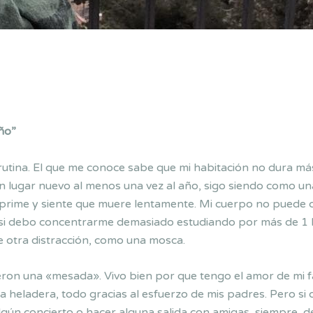
eño”
 rutina. El que me conoce sabe que mi habitación no dura m
gún lugar nuevo al menos una vez al año, sigo siendo como u
eprime y siente que muere lentamente. Mi cuerpo no puede cu
 si debo concentrarme demasiado estudiando por más de 1 hor
e otra distracción, como una mosca.
ieron una «mesada». Vivo bien por que tengo el amor de mi f
 heladera, todo gracias al esfuerzo de mis padres. Pero si q
 algún concierto o hacer alguna salida con amigas, siempre,