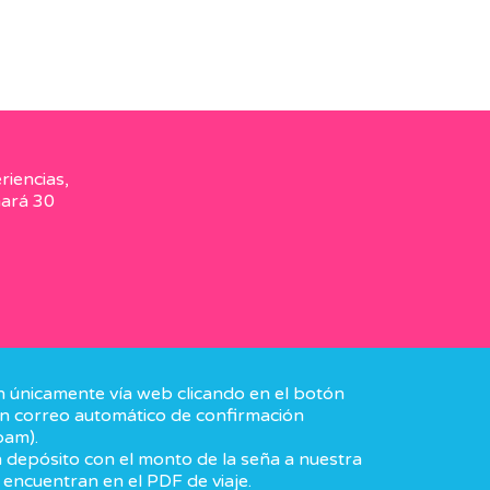
riencias,
mará 30
an únicamente vía web clicando en el botón
 un correo automático de confirmación
pam).
 depósito con el monto de la seña a nuestra
 encuentran en el PDF de viaje.