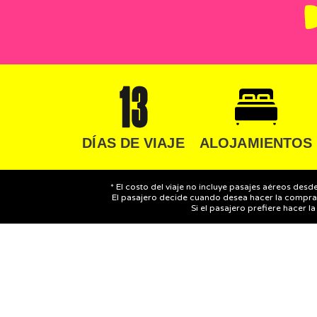
DÍAS DE VIAJE
ALOJAMIENTOS
* El costo del viaje no incluye pasajes aéreos desd
El pasajero decide cuando desea hacer la compra
Si el pasajero prefiere hacer l