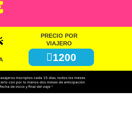
PRECIO POR
VIAJERO
1200
A
 pasajeros inscriptos cada 15 días, todos los meses.
erlo con por lo menos dos meses de anticipación.
ha de inicio y final del viaje *