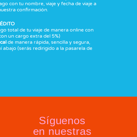
o con tu nombre, viaje y fecha de viaje a
uestra confirmación.
ÉDITO
go total de tu viaje de manera online con
(con un cargo extra del 5%)
cal
de manera rápida, sencilla y segura,
 abajo (serás redirigido a la pasarela de
Síguenos
en nuestras