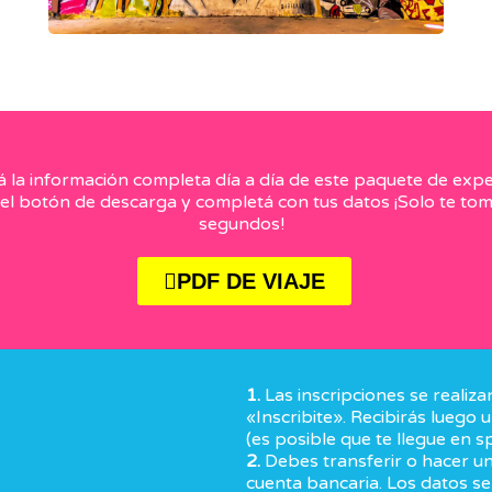
 la información completa día a día de este paquete de expe
 el botón de descarga y completá con tus datos ¡Solo te to
segundos!
PDF DE VIAJE
1.
Las inscripciones se realiz
«Inscribite». Recibirás luego
(es posible que te llegue en s
2.
Debes transferir o hacer un
cuenta bancaria. Los datos se