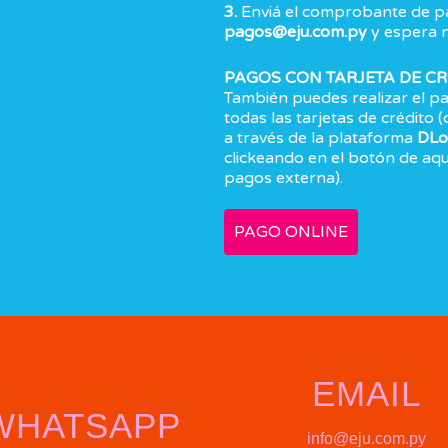
3.
Enviá el comprobante de pag
pagos@eju.com.py
y espera n
PAGOS CON TARJETA DE CR
También puedes realizar el pa
todas las tarjetas de crédito 
a través de la plataforma
DLo
clickeando en el botón de aquí
pagos externa).
PAGO ONLINE
EMAIL
WHATSAPP
info@eju.com.py