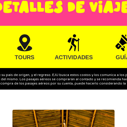
TOURS
ACTIVIDADES
GUÍ
e su país de origen, y el regreso. EJU busca estos costos y los comunica a los
 del mismo. Los pasajes aéreos se comprarán al contado y se recomienda hac
a compra de los pasajes aéreos por su cuenta, puede hacerlo considerando la fec